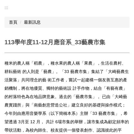
:::
首頁
最新訊息
113學年度11-12月應音系_33藝農市集
種米的農人稱「稻農」，種水果的農人稱「果農」，生活在農村、
耕耘藝術 的人則是「藝農」。「33 藝農市集」集結了「大崎藝農生
活聚落」共同理念的藝 術工作者，嘗試一起建構一個友善互惠的產
銷機制，將在地優質、獨特的藝術設 計手作物，結合「有藝有農」
的村落特色為在地品牌意象。過去的「藝農市集」， 已由「大崎藝
農實踐所」與「南藝創意營造公社」建立良好的基礎與操作模式；
今年則由應用音樂學系（以下簡稱本系）主辦「33 藝農市集」，希
望透過 3月至 12 月， 共計 6場市集的舉辦，讓市集成為顧定頻率的
帶狀活動，為校內師生、校友提供一個發表創作、認識彼此的平