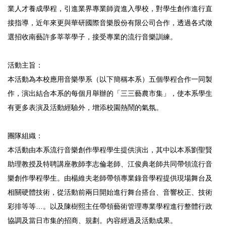
業人才養成學程，引進業界專業師資進入學校，對學生創作進行直
接指導，近年來更與華研國際音樂股份有限公司合作，透過各式徵
選招收南藝許多莘莘學子，接受專業的流行音樂訓練。
活動主旨：
本活動為本校應用音樂學系（以下簡稱本系）五個學程合作一同製
作，演出結合本系的每個月舉辦的「三三藝農市集」，使本系學生
有更多表演及活動經驗外，增添校園熱鬧的氣氛。
團隊組織：
本活動由本系流行音樂創作學程學生提供演出，其中以本系劉聖賢
助理教授及特聘講座教師李志倫老師、江俊典老師共同帶領流行音
樂創作學程學生。由楊維夫老師帶領專業錄音學程提供現場舞台及
相關硬體技術，從活動前兩日開始進行舞台搭台、音響校正、技術
彩排等等…。以及陳樹熙主任帶領藝術管理專業學程進行整體行政
協調及當日市集的招商、規劃。內容經過及活動成果。